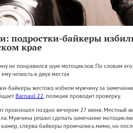
и: подростки-байкеры избил
ском крае
ину не понравился шум мотоциклов. По словам ег
 ему челюсть в двух местах
ки-байкеры жестоко избили мужчину за замечание
бщает
Barnaul 22
, полиция проводит проверку.
т произошел поздно вечером 27 июня. Местный жи
ла. Мужчина решил сделать замечание мотоциклист
 камер, сперва байкеры промчались мимо, но посл