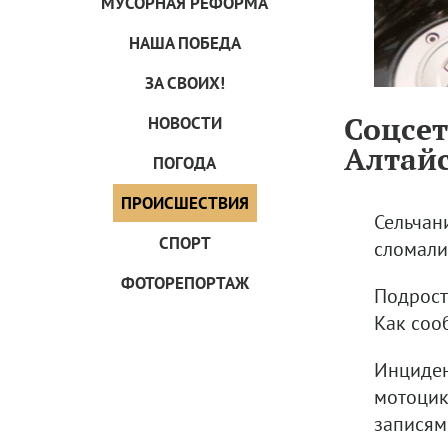
МУСОРНАЯ РЕФОРМА
НАША ПОБЕДА
ЗА СВОИХ!
Соцсет
НОВОСТИ
Алтай
ПОГОДА
ПРОИCШЕСТВИЯ
Сельчан
СПОРТ
сломали
ФОТОРЕПОРТАЖ
Подрост
Как соо
Инциден
мотоцик
записям