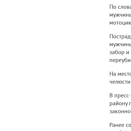
По слов
мужчины
мотоцик
Пострад
мужчины
забор и
переубив
На мест
челюсти
В пресс
району 
законно
Ранее с