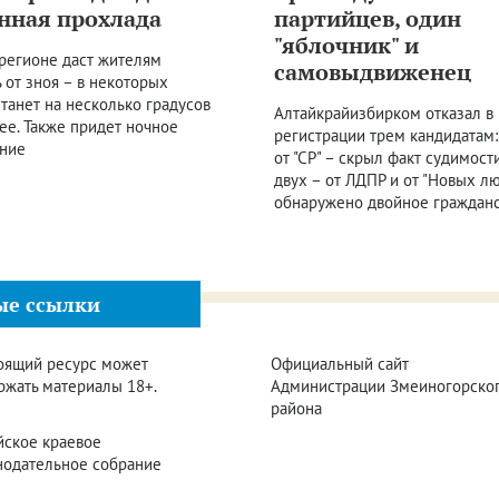
нная прохлада
партийцев, один
"яблочник" и
 регионе даст жителям
самовыдвиженец
 от зноя – в некоторых
танет на несколько градусов
Алтайкрайизбирком отказал в
ее. Также придет ночное
регистрации трем кандидатам:
ние
от "СР" – скрыл факт судимости
двух – от ЛДПР и от "Новых л
обнаружено двойное граждан
ые ссылки
оящий ресурс может
Официальный сайт
ржать материалы 18+.
Администрации Змеиногорско
района
йское краевое
нодательное собрание