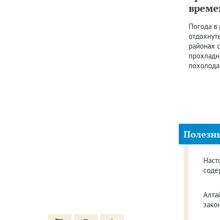
време
Погода в
отдохнуть
районах с
прохладн
похолода
Полезн
Наст
соде
Алта
зако