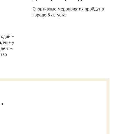
Спортивные мероприятия пройдут в
городе 8 августа.
 один –
, еще у
юдей" –
ство
го