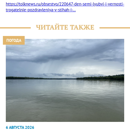
https://tolknews.ru/obsestvo/220647-den-semi-lyubvi-i-vernosti-
trogatelnie-pozdravleniya-v-stihah-i-...
ЧИТАЙТЕ ТАКЖЕ
ПОГОДА
6 АВГУСТА 2026