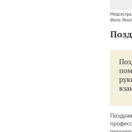
Медсестра.
Фото: Pexe
Позд
Поз
пом
рук
вза
Поздрав
професси
прочног