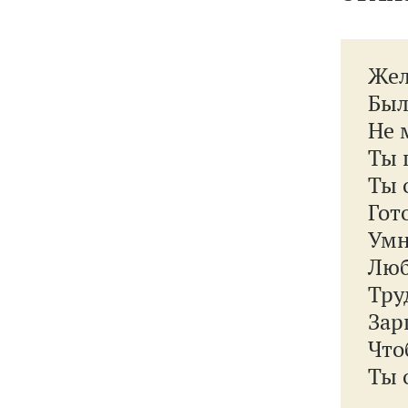
Жел
Был
Не 
Ты 
Ты 
Гот
Умн
Люб
Тру
Зар
Что
Ты 