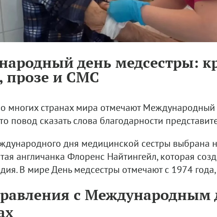
ародный день медсестры: к
, прозе и СМС
во многих странах мира отмечают Международный д
 это повод сказать слова благодарности представи
ждународного дня медицинской сестры выбрана не
тая англичанка Флоренс Найтингейл, которая созд
ия. В мире День медсестры отмечают с 1974 года, 
равления с Международным 
ах