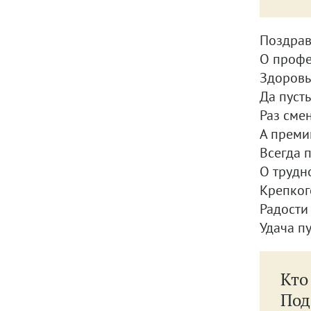
Поздрав
О профе
Здоровь
Да пуст
Раз сме
А преми
Всегда 
О трудн
Крепкого
Радости
Удача п
Кто
Под