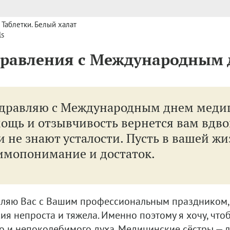
 Таблетки. Белый халат
ls
равления с Международным д
дравляю с Международным днем медиц
ощь и отзывчивость вернется вам вдво
и не знают усталости. Пусть в вашей ж
имопонимание и достаток.
ляю Вас с Вашим профессиональным праздником, 
я непроста и тяжела. Именно поэтому я хочу, чтоб
о и непоколебимого духа. Медицинские сёстры — 