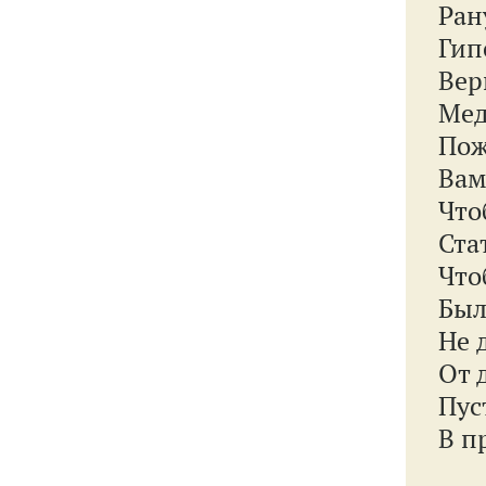
Ран
Гип
Вер
Мед
Пож
Вам
Что
Ста
Что
Был
Не 
От 
Пус
В п