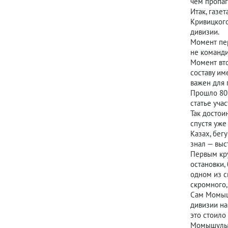
чем пропаг
Итак, газе
Кривицкого
дивизии.
Момент пер
не команд
Момент вто
составу им
важен для 
Прошло 80 
статье уча
Так достои
спустя уже
Казах, бег
знал — выс
Первым кру
остановки,
одном из с
скромного,
Сам Момышу
дивизии на
это стоило
Момышулы в