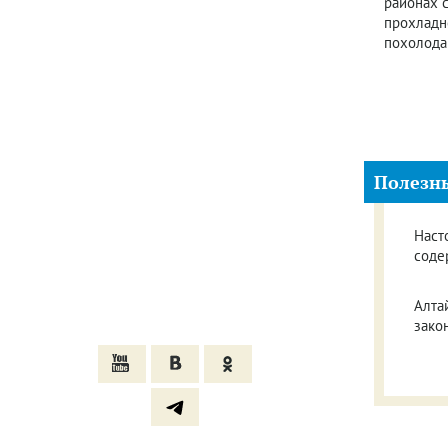
районах с
прохладн
похолода
Полезн
Наст
соде
Алта
зако