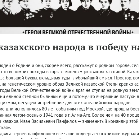
казахского народа в победу
юдей о Родине и они, скорее всего, расскажут о родном городе, се
то-то вспомнит походы в горы с тяжелым рюкзаком за спиной. Казах,
, с большой буквы, вкладывая туда глубочайший смысл. Простор, в
, на генетическом уровне образ Великой казахской Степи крепко а
годы Великой Отечественной войны враг не ступил на родную землю
ни единой степной былинки еще и потому, что вчерашние пастухи 
ацизмом, несущем истребление для всех «неарийских» народов.
ие дни исполнилось 80 лет событиям под Москвой, где прошла бое
нная летом-осенью 1941 года в г. Алма-Ате. Более чем на 40 про
з казахов. Иван Васильевич Панфилов — знаменитый командир этой
кая».
двига героев-панфиловцев все чаще подвергается критике журналис