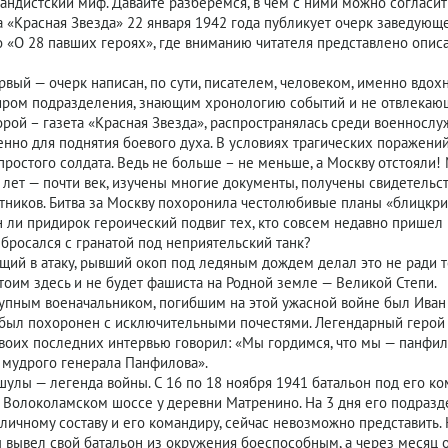
андистский миф. Давайте разберемся, в чем с ними можно согласитьс
та «Красная Звезда» 22 января 1942 года публикует очерк заведую
 «О 28 павших героях», где вниманию читателя представлено опи
вый — очерк написан, по сути, писателем, человеком, именно вдо
иром подразделения, знающим хронологию событий и не отвлекаю
рой – газета «Красная Звезда», распространялась среди военносл
енно для поднятия боевого духа. В условиях трагических поражений
простого солдата. Ведь не больше – не меньше, а Москву отстояли!
лет — почти век, изучены многие документы, получены свидетельс
стников. Битва за Москву похоронила честолюбивые планы «блицкриг
н ли придирок героический подвиг тех, кто совсем недавно пришел 
 бросался с гранатой под неприятельский танк?
ущий в атаку, рывший окоп под ледяным дождем делал это не ради то
тоим здесь и не будет фашиста на Родной земле — Великой Степи.
пным военачальником, погибшим на этой ужасной войне был Иван 
 был похоронен с исключительными почестями. Легендарный герой
воих последних интервью говорил: «Мы гордимся, что мы — панфило
 мудрого генерала Панфилова».
лы — легенда войны. С 16 по 18 ноября 1941 батальон под его ко
 Волоколамском шоссе у деревни Матренино. На 3 дня его подразд
 личному составу и его командиру, сейчас невозможно представить.
ывел свой батальон из окружения боеспособным, а через месяц 