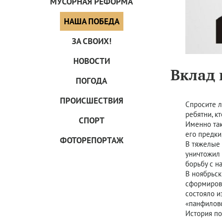
МУСОРНАЯ РЕФОРМА
НАША ПОБЕДА
ЗА СВОИХ!
НОВОСТИ
Вклад 
ПОГОДА
ПРОИCШЕСТВИЯ
Спросите л
ребятни, к
СПОРТ
Именно так
его предки
ФОТОРЕПОРТАЖ
В тяжелые 
уничтожил 
борьбу с н
В ноябрьск
сформирова
состояло и
«панфиловс
История по