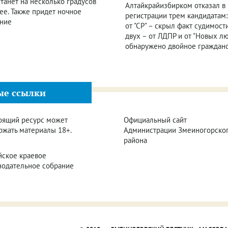
танет на несколько градусов
Алтайкрайизбирком отказал в
ее. Также придет ночное
регистрации трем кандидатам:
ние
от "СР" – скрыл факт судимости
двух – от ЛДПР и от "Новых л
обнаружено двойное граждан
ые ссылки
оящий ресурс может
Официальный сайт
ржать материалы 18+.
Администрации Змеиногорско
района
йское краевое
нодательное собрание