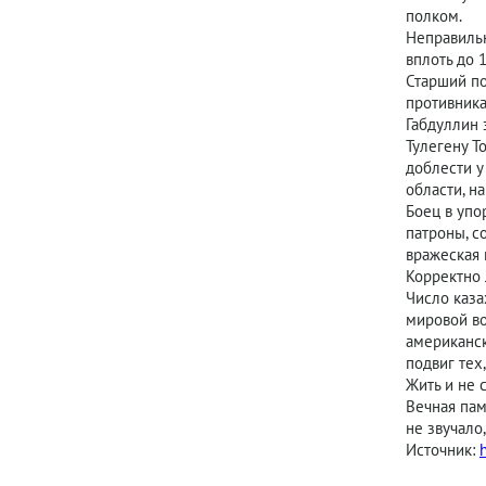
полком.
Неправильн
вплоть до 
Старший по
противника
Габдуллин 
Тулегену Т
доблести у
области, н
Боец в упо
патроны, с
вражеская 
Корректно 
Число каза
мировой во
американск
подвиг тех
Жить и не 
Вечная пам
не звучало,
Источник: