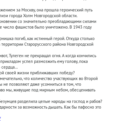
жением за Москву, она прошла героический путь
близи города Холм Новгородской области.
олкновении со значительно преобладающими силами
ое число фашистов было уничтожено. В 1943 году
рнишка погиб, как истинный герой. Откуда столько
а территории Старорусского района Новгородской
вот, Тулеген не прекращал огня. А когда кончились
и прикладом успел размозжить ему голову, пока
о сердца…
еной своей жизни приближавших победу?
римечательно, что количество участвующих во Второй
 не позволяют даже усомниться в том, что
раво мы, живущие под мирным небом, обесценивать
а безумцев разделила целые народы на господ и рабов?
дарности за возможность дышать. Как бы пафосно это
/