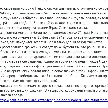
о связывать историю Панфиловской дивизии исключительно со сра
1945 года. В январе-марте 42-го развернулись ожесточенные бои в
литрук Малик Габдуллин во главе небольшой группы солдат, в ст
, гранатами подбили 2 танка, 12 «языков» взяли в плен, значительн
за этот эпизод получил звание Героя Советского союза.
охтарову на момент гибели не исполнилось даже 21 года. Но этот па
 столь юного человека? 10 февраля 1942 года во время сражения н
а окоп, где находился Тулеген шел в атаку целый взвод фашистов.
р расстреливал вражеских солдат, даже будучи тяжело раненым в жи
обрав все силы и волю в кулак, кинулся на гитлеровского офицера 
пуля навсегда не прекратила биение молодого, но такого отважног
ли, гоняясь за сенсациями, подвергать сомнению подвиг людей, ц
хов, отправившихся на фронт, равняется 1 млн 200 тыс. человек. П
йне американских солдат вполне сопоставимо с этой цифрой. Штаты
ий народ — победитель в этой грандиозной битве. Так имеем ли п
, кто дал нам возможность родиться?
считать себя человеком «второго сорта» просто потому, что горстк
ять остановившим фашизм! В наших силах сохранить чувство благо
 такова правда.
https://polit-asia.kz/vklad-kazahskogo-naroda-v-pobedu-nad-fashizmom