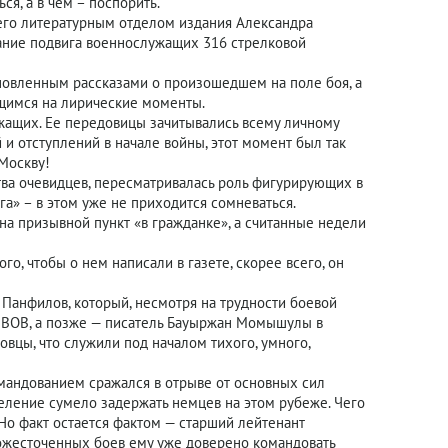
я, а в чем – поспорить.
щего литературным отделом издания Александра
сание подвига военнослужащих 316 стрелковой
хновленным рассказами о произошедшем на поле боя, а
щимся на лирические моменты.
ужащих. Ее передовицы зачитывались всему личному
 и отступлений в начале войны, этот момент был так
 Москву!
тва очевидцев, пересматривалась роль фигурирующих в
а» – в этом уже не приходится сомневаться.
на призывной пункт «в гражданке», а считанные недели
го, чтобы о нем написали в газете, скорее всего, он
Панфилов, который, несмотря на трудности боевой
 ВОВ, а позже — писатель Бауыржан Момышулы в
вцы, что служили под началом тихого, умного,
мандованием сражался в отрыве от основных сил
еление сумело задержать немцев на этом рубеже. Чего
 Но факт остается фактом — старший лейтенант
ожесточенных боев ему уже доверено командовать