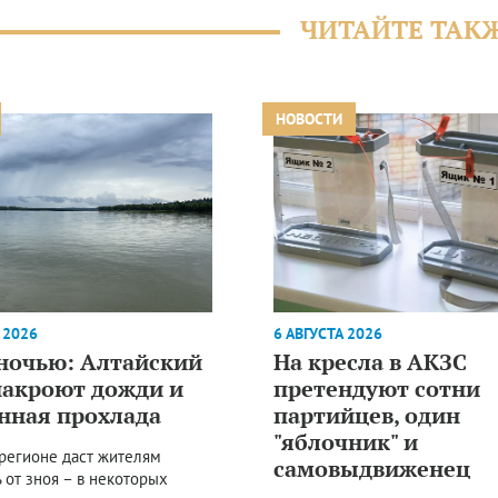
ЧИТАЙТЕ ТАК
НОВОСТИ
 2026
6 АВГУСТА 2026
 ночью: Алтайский
На кресла в АКЗС
накроют дожди и
претендуют сотни
нная прохлада
партийцев, один
"яблочник" и
 регионе даст жителям
самовыдвиженец
 от зноя – в некоторых