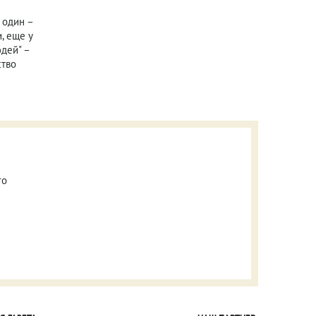
 один –
, еще у
юдей" –
ство
го