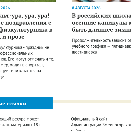
 2026
8 АВГУСТА 2026
ьт-ура, ура, ура!
В российских школ
е поздравления с
осенние каникулы 
физкультурника в
быть длиннее зимн
 и прозе
Продолжительность зависит о
учебного графика — пятидневк
ультурника - праздник не
шестидневка
рофессиональных
ов. Его могут отмечать и те,
имер, ходит в спортзал,
анцует или катается на
де
ые ссылки
оящий ресурс может
Официальный сайт
ржать материалы 18+.
Администрации Змеиногорско
района