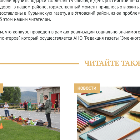
вали вручить подарки коллегам 13 января, в День российской печа
дорог в нашем районе, торжественный момент пришлось отложить.
доставлены в Курьинскую газету, а в Угловский район, из-за пробл
б этом нашим читателям.
, что конкурс проведен в рамках реализации социально значимого 
онтеров", который осуществляется АНО "Редакция газеты "Змеиного
ЧИТАЙТЕ ТАК
НОВОСТИ