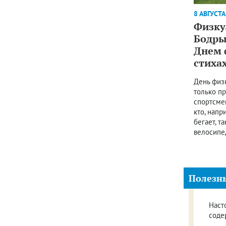
8 АВГУСТА
Физкул
Бодры
Днем 
стихах
День физк
только п
спортсмен
кто, напр
бегает, т
велосипе
Полезн
Наст
соде